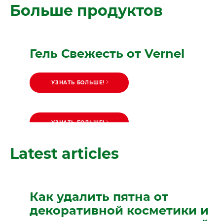
Больше продуктов
стирке
Гель Свежесть от Vernel
УЗНАТЬ БОЛЬШЕ!
УЗНАТЬ БОЛЬШЕ!
Свежесть от Vernel
УЗНАТЬ БОЛЬШЕ!
Гель Color
Latest articles
Как удалить пятна от
декоративной косметики и