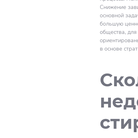
Снижение зави
основной зада
большую ценно
общества, для
ориентированы
в основе стра
Ско
нед
сти