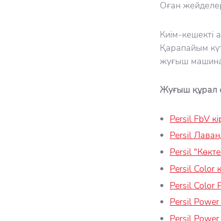
Оған жейделер
Киім-кешекті 
Қарапайым күт
жуғыш машина
Жуғыш құрал 
Persil FbV 
Persil Лава
Persil "Көкт
Persil Color
Persil Color
Persil Power
Persil Power