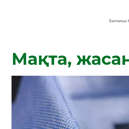
Бастапқы 
Мақта, жаса