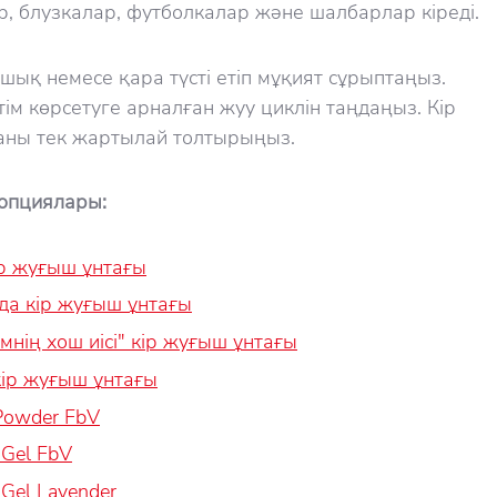
, блузкалар, футболкалар және шалбарлар кіреді.
ашық немесе қара түсті етіп мұқият сұрыптаңыз.
ім көрсетуге арналған жуу циклін таңдаңыз. Кір
ны тек жартылай толтырыңыз.
опциялары:
кір жуғыш ұнтағы
нда кір жуғыш ұнтағы
емнің хош иісі" кір жуғыш ұнтағы
 кір жуғыш ұнтағы
 Powder FbV
 Gel FbV
 Gel Lavender