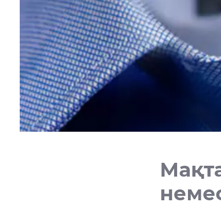
Мақт
неме