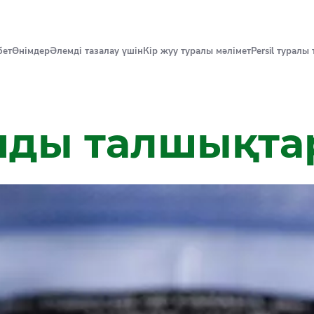
бет
Өнімдер
Әлемді тазалау үшін
Кір жуу туралы мәлімет
Persil туралы
нды талшықта