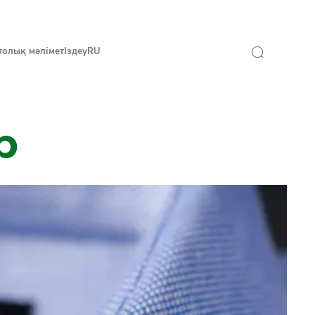
 толық мәлімет
Іздеу
RU
р