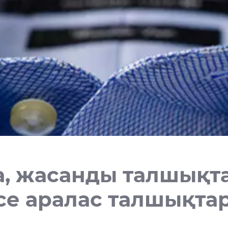
а, жасанды талшықт
се аралас талшықта