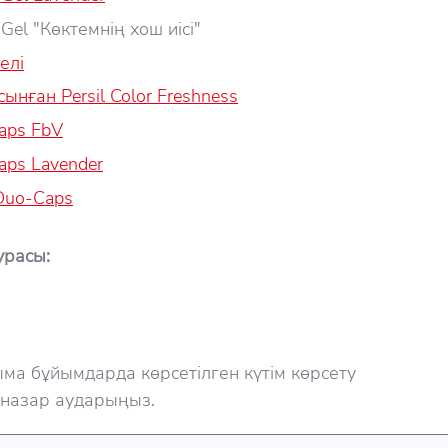
 Gel "Көктемнің хош иісі"
гелі
ұсынған Persil Color Freshness
Caps FbV
aps Lavender
 Duo-Caps
урасы:
қыма бұйымдарда көрсетілген күтім көрсету
 назар аударыңыз.