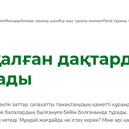
бет
Өнімдер
Әлемді тазалау үшін
Кір жуу туралы мәлімет
Persil туралы
алған дақтар
лады
ік заттар салауатты тамақтанудың қажетті құрамд
ле балалардың былғануға бейім болғанында тұрады, 
етеді. Мұндай жағдайда не істеу керек? Міне әрі қар