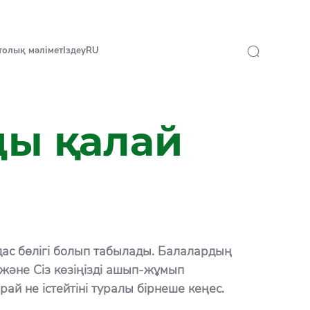
 толық мәлімет
Іздеу
RU
ды қалай
ас бөлігі болып табылады. Балалардың
және Сіз көзіңізді ашып-жұмып
ай не істейтіні туралы бірнеше кеңес.