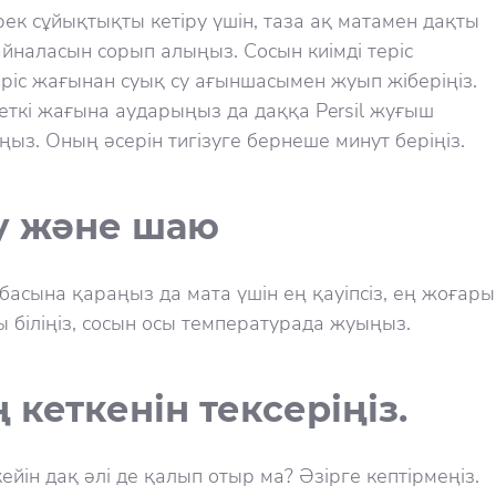
ек сұйықтықты кетіру үшін, таза ақ матамен дақты
йналасын сорып алыңыз. Сосын киімді теріс
ріс жағынан суық су ағыншасымен жуып жіберіңіз.
беткі жағына аударыңыз да даққа Persil жуғыш
ыз. Оның әсерін тигізуге бернеше минут беріңіз.
у және шаю
ңбасына қараңыз да мата үшін ең қауіпсіз, ең жоғары
 біліңіз, сосын осы температурада жуыңыз.
 кеткенін тексеріңіз.
ейін дақ әлі де қалып отыр ма? Әзірге кептірмеңіз.