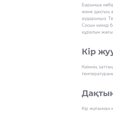
Барынша көбір
және дақтың а
аударыңыз. Те
Сосын киімді 
құралын жағың
Кір жу
Киімнің затта
температураны
Дақтың
Кір жуғаннан к