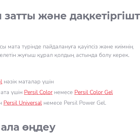
затты және дақкетіргішт
 осы мата түрінде пайдалануға қауіпсіз және киімнің
 келетін жуғыш құрал қолдың астында болу керек.
l
нәзік маталар үшін
мата үшін
Persil Color
немесе
Persil Color Gel
ін
Persil Universal
немесе Persil Power Gel.
ала өңдеу