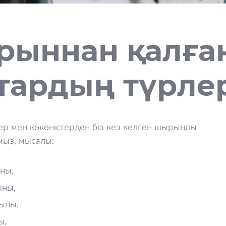
ыннан қалға
тардың түрле
р мен көкөністерден біз кез келген шырынды
мыз, мысалы:
ны,
ны,
сыны,
ы,