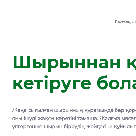
Бастапқы 
Шырыннан қ
кетіруге бо
Жаңа сығылған шырынның құрамында бар қорект
оны ішуді жақсы көретіні тамаша. Жалғыз мәсе
үлгергенше шырын біреудің жейдесіне құйылып к