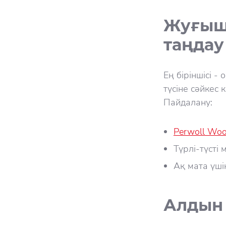
Жуғыш 
таңдау
Ең біріншісі -
түсіне сәйкес
Пайдалану:
Perwoll Woo
Түрлі-түсті 
Ақ мата үш
Алдын 