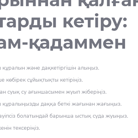
тарды кетіру:
ам-қадаммен
ш құралын және дақкетіргішін алыңыз.
ше көбірек сұйықтықты кетіріңіз.
ан суық су ағыншасымен жуып жіберіңіз.
ш құралыңызды даққа беткі жағынан жағыңыз.
ауіпсіз болатындай барынша ыстық суда жуыңыз.
нін тексеріңіз.