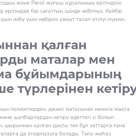
удың және Persil жуғыш құралының ерітіндісін
 ерітіндіде бір сағаттың ішінде жібітіңіз. Кейбір
 үшін жібу үшін көбірек уақыт талап етілуі мүмкін.
ннан қалған
арды маталар мен
ма бұйымдарының
е түрлерінен кетіру
ын полиэстерден, джинс матасынан немесе мақта
әне шалбарлардан кетіру әдеттегі іс болып
н, шырыннан қалған дақты тек бұл заттарға ғана
таларға да отырғызуға болады. Тағы жиһаз