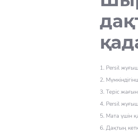
дақ
қад
Persil жуғы
Мүмкіндігін
Теріс жағын
Persil жуғы
Мата үшін қ
Дақтың кетке