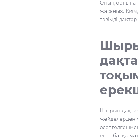
Оның орнына с
жасаңыз. Киімді
төзімді дақтар
Шыры
дақт
тоқы
ерекш
Шырын дақтар
жейделерден ж
есептелгеніме
есеп басқа ма