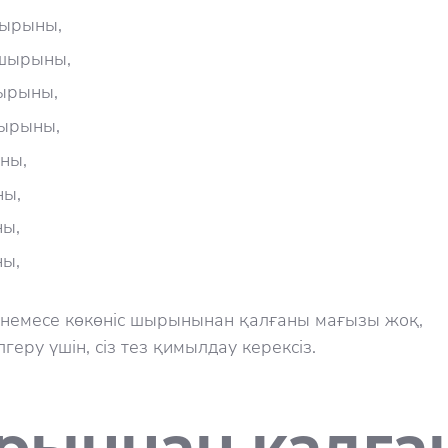
ырыны,
шырыны,
ырыны,
ырыны,
ны,
ны,
ы,
ны,
 немесе көкөніс шырынынан қалғаны мағызы жоқ,
лгеру үшін, сіз тез қимылдау керексіз.
ыннан қалға