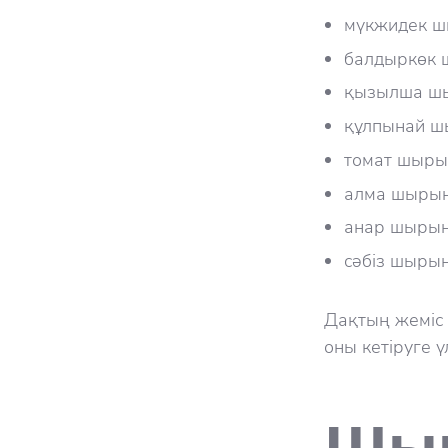
мүкжидек ш
балдыркөк 
қызылша ш
құлпынай ш
томат шыры
алма шыры
анар шырын
сәбіз шыры
Дақтың жеміс
оны кетіруге ү
Шыр