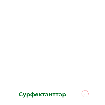
Сурфектанттар