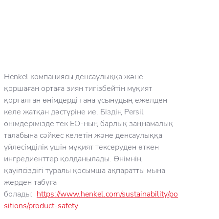
Henkel компаниясы денсаулыққа және
қоршаған ортаға зиян тигізбейтін мұқият
қорғалған өнімдерді ғана ұсынудың ежелден
келе жатқан дәстүріне ие. Біздің Persil
өнімдерімізде тек ЕО-ның барлық заңнамалық
талабына сәйкес келетін және денсаулыққа
үйлесімділік үшін мұқият тексеруден өткен
ингредиенттер қолданылады. Өнімнің
қауіпсіздігі туралы қосымша ақпаратты мына
жерден табуға
болады:
https://www.henkel.com/sustainability/po
sitions/product-safety