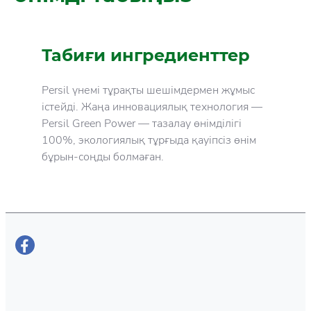
Табиғи ингредиенттер
Persil үнемі тұрақты шешімдермен жұмыс
істейді. Жаңа инновациялық технология —
Persil Green Power — тазалау өнімділігі
100%, экологиялық тұрғыда қауіпсіз өнім
бұрын-соңды болмаған.
Сезімтал тері
Гигиеналық тазалық
Persil Sensitive гелі және Sensitive
Көптеген жылдар бойы біз Сіздің
Megaperls терісі сезімтал адамдар үшін
киіміңізге арналған инновацияларды
жасалған. Формулаларының құрамында
жетілдіруге тырыстық. Таза киім Сізге
бояғыштар жоқ және аллергияға жарамды