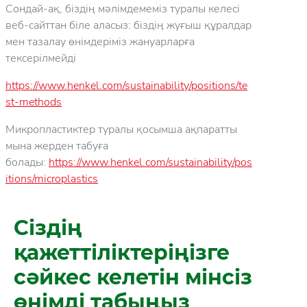
Сондай-ақ, біздің мәлімдемеміз туралы келесі
веб-сайттан біле аласыз: біздің жуғыш құралдар
Ферменттер
мен тазалау өнімдеріміз жануарларға
Полимерлер
тексерілмейді
Хош иістер
Консерванттар
https://www.henkel.com/sustainability/positions/te
st-methods
Микропластиктер туралы қосымша ақпаратты
мына жерден табуға
болады:
https://www.henkel.com/sustainability/pos
itions/microplastics
Сіздің
қажеттіліктеріңізге
сәйкес келетін мінсіз
өнімді табыңыз