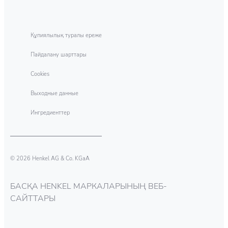
және отбасыңызға салауатты орта құруға
арнайы әзірленген хош иістерден тұратын,
көмектеседі. Persil өнімдері Deep Clean
терімен аса үйлесімді жуғыш құрал ретінде
технологиясы арқылы киім-кешектің Сіз
танылған.
Құпиялылық туралы ереже
қалайтындай гигиеналық таза болуын
қамтамасыз етеді.
Пайдалану шарттары
Cookies
Выходные данные
Ингредиенттер
© 2026 Henkel AG & Co. KGaA
БАСҚА HENKEL МАРКАЛАРЫНЫҢ ВЕБ-
САЙТТАРЫ