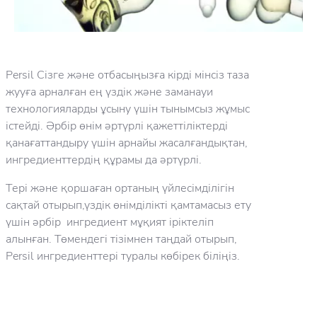
Persil Сізге және отбасыңызға кірді мінсіз таза
жууға арналған ең үздік және заманауи
технологияларды ұсыну үшін тынымсыз жұмыс
істейді. Әрбір өнім әртүрлі қажеттіліктерді
қанағаттандыру үшін арнайы жасалғандықтан,
ингредиенттердің құрамы да әртүрлі.
Тері және қоршаған ортаның үйлесімділігін
сақтай отырып,үздік өнімділікті қамтамасыз ету
үшін әрбір ингредиент мұқият іріктеліп
алынған. Төмендегі тізімнен таңдай отырып,
Persil ингредиенттері туралы көбірек біліңіз.